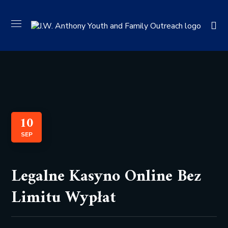
10
SEP
Legalne Kasyno Online Bez
Limitu Wypłat