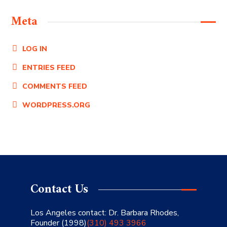
Meta
LOG IN
ENTRIES FEED
COMMENTS FEED
WORDPRESS.ORG
Contact Us
Los Angeles contact: Dr. Barbara Rhodes,
Founder (1998)
(310) 493 3966