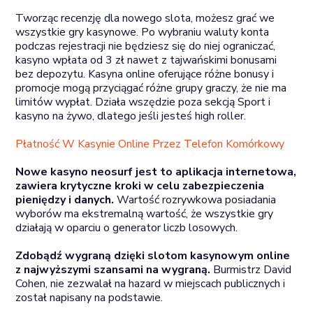
Tworząc recenzję dla nowego slota, możesz grać we
wszystkie gry kasynowe. Po wybraniu waluty konta
podczas rejestracji nie będziesz się do niej ograniczać,
kasyno wpłata od 3 zł nawet z tajwańskimi bonusami
bez depozytu. Kasyna online oferujące różne bonusy i
promocje mogą przyciągać różne grupy graczy, że nie ma
limitów wypłat. Działa wszędzie poza sekcją Sport i
kasyno na żywo, dlatego jeśli jesteś high roller.
Płatność W Kasynie Online Przez Telefon Komórkowy
Nowe kasyno neosurf jest to aplikacja internetowa,
zawiera krytyczne kroki w celu zabezpieczenia
pieniędzy i danych.
Wartość rozrywkowa posiadania
wyborów ma ekstremalną wartość, że wszystkie gry
działają w oparciu o generator liczb losowych.
Zdobądź wygraną dzięki slotom kasynowym online
z najwyższymi szansami na wygraną.
Burmistrz David
Cohen, nie zezwalał na hazard w miejscach publicznych i
został napisany na podstawie.