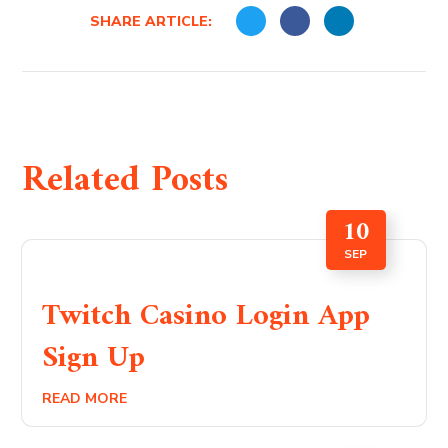
SHARE ARTICLE:
Related Posts
10
SEP
Twitch Casino Login App
Sign Up
READ MORE