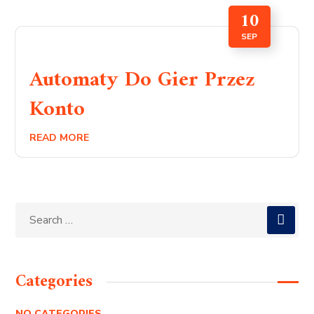
10
SEP
Automaty Do Gier Przez
Konto
READ MORE
Categories
NO CATEGORIES