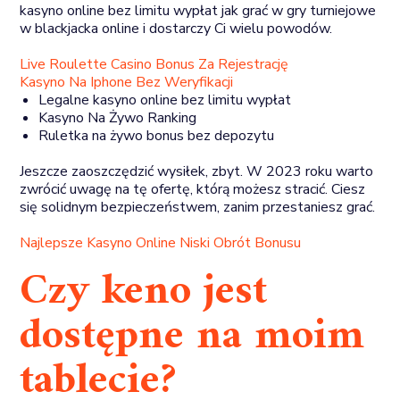
kasyno online bez limitu wypłat jak grać w gry turniejowe
w blackjacka online i dostarczy Ci wielu powodów.
Live Roulette Casino Bonus Za Rejestrację
Kasyno Na Iphone Bez Weryfikacji
Legalne kasyno online bez limitu wypłat
Kasyno Na Żywo Ranking
Ruletka na żywo bonus bez depozytu
Jeszcze zaoszczędzić wysiłek, zbyt. W 2023 roku warto
zwrócić uwagę na tę ofertę, którą możesz stracić. Ciesz
się solidnym bezpieczeństwem, zanim przestaniesz grać.
Najlepsze Kasyno Online Niski Obrót Bonusu
Czy keno jest
dostępne na moim
tablecie?